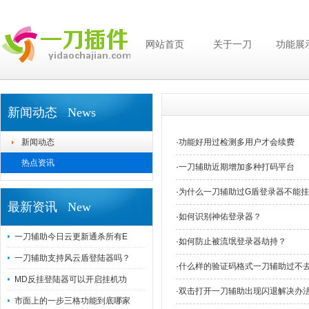
网站首页
关于一刀
功能展
新闻动态 News
新闻动态
·
功能好用过检测多用户才会续费
热点资讯
·
一刀辅助近期增加多种打码平台
·
为什么一刀辅助过G盾登录器不能
最新资讯 New
·
如何识别神佑登录器？
一刀辅助今日云更新通杀所有E
·
如何防止被流氓登录器劫持？
一刀辅助支持风云盾登陆器吗？
·
什么样的验证码格式一刀辅助过不
MD反挂登陆器可以开启挂机功
·
双击打开一刀辅助出现闪退解决办
市面上的一步三格功能到底哪家