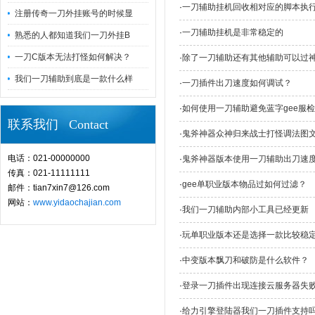
·
一刀辅助挂机回收相对应的脚本执
注册传奇一刀外挂账号的时候显
·
一刀辅助挂机是非常稳定的
熟悉的人都知道我们一刀外挂B
一刀C版本无法打怪如何解决？
·
除了一刀辅助还有其他辅助可以过
我们一刀辅助到底是一款什么样
·
一刀插件出刀速度如何调试？
·
如何使用一刀辅助避免蓝字gee服
联系我们 Contact
·
鬼斧神器众神归来战士打怪调法图
电话：021-00000000
·
鬼斧神器版本使用一刀辅助出刀速
传真：021-11111111
·
gee单职业版本物品过如何过滤？
邮件：tian7xin7@126.com
网站：
www.yidaochajian.com
·
我们一刀辅助内部小工具已经更新
·
玩单职业版本还是选择一款比较稳
·
中变版本飘刀和破防是什么软件？
·
登录一刀插件出现连接云服务器失
·
给力引擎登陆器我们一刀插件支持