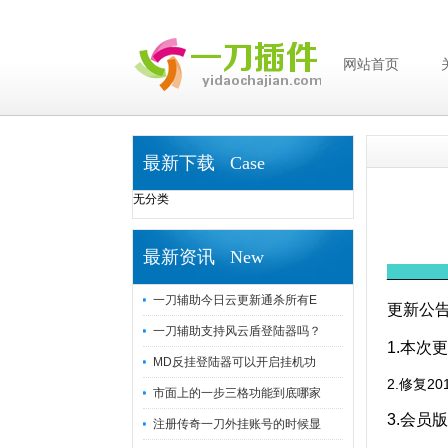
网站首页
最新下载 Case
无分类
最新资讯 New
_______
一刀辅助今日云更新通杀所有E
更新公
一刀辅助支持风云盾登陆器吗？
1.本次
MD反挂登陆器可以开启挂机功
2.修复2
市面上的一步三格功能到底哪家
3.会员
注册传奇一刀外挂账号的时候显