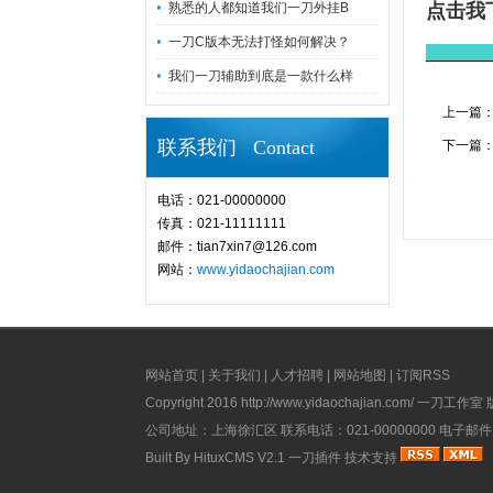
熟悉的人都知道我们一刀外挂B
点击我
一刀C版本无法打怪如何解决？
_______
我们一刀辅助到底是一款什么样
上一篇
联系我们 Contact
下一篇
电话：021-00000000
传真：021-11111111
邮件：tian7xin7@126.com
网站：
www.yidaochajian.com
网站首页
|
关于我们
|
人才招聘
|
网站地图
|
订阅RSS
Copyright 2016
http://www.yidaochajian.com/
一刀工作室 版权所
公司地址：上海徐汇区 联系电话：021-00000000 电子邮件：ad
Built By
HituxCMS V2.1
一刀插件
技术支持