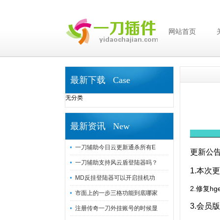
网站首页
最新下载 Case
无分类
最新资讯 New
_______
一刀辅助今日云更新通杀所有E
更新公
一刀辅助支持风云盾登陆器吗？
1.本次
MD反挂登陆器可以开启挂机功
2.修复h
市面上的一步三格功能到底哪家
3.会员
注册传奇一刀外挂账号的时候显