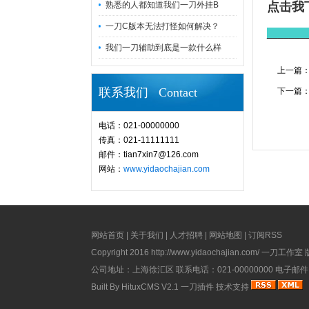
熟悉的人都知道我们一刀外挂B
点击我
一刀C版本无法打怪如何解决？
_______
我们一刀辅助到底是一款什么样
上一篇
联系我们 Contact
下一篇
电话：021-00000000
传真：021-11111111
邮件：tian7xin7@126.com
网站：
www.yidaochajian.com
网站首页
|
关于我们
|
人才招聘
|
网站地图
|
订阅RSS
Copyright 2016
http://www.yidaochajian.com/
一刀工作室 版权所
公司地址：上海徐汇区 联系电话：021-00000000 电子邮件：ad
Built By
HituxCMS V2.1
一刀插件
技术支持