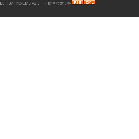
Built By
HituxCMS V2.1
一刀插件
技术支持